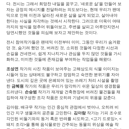
다. 전시는 그래서 희망찬 내일을 꿈꾸고, ‘새로운 삶’을 만들어 보
자는 긍정의 메시지를 전달하려는 의도보다는, 현재 우리가 팬데
믹으로 인해 이전과 달라진 새로운 삶을 살게 되었고, 살아내야
한다는 사실을 자각하는 것에서 시작한다. 그러므로 더욱이 여태
까지의 방식을 멈추어 뒤돌아보고, 주변을 살피고 어루만지면서
당연시했던 것들을 의심해 보자고 제안하는 것이다.
전시 참여작가들은 팬데믹 이전부터 이미, 그동안 우리가 숨겨왔
던 것, 숨기려 했던 것, 버려진 것, 소외된 것들에 다정한 시선과
손길을 건네면서, 쉽게 지나치거나 관심을 두지 않던 것들을 가시
화하고, 미미한 것들에 존재감을 부여하는 작업들을 해왔다.
조성연
작가의 사진 작품이 보여주는 고해상도의 식물 이미지는
시들어 있는 상태에도 불구하고 장엄하고 숙연한 분위기를 자아
낸다. 도시의 깊은 곳에 은폐되어 있는 쓰레기 처리 시설을 촬영
한
금혜원
작가의 작품은 우리가 망각하기 쉬운 일상의 생경함을
드러낸다.
손승범
작가가 재개발 건축현장에 버려진 물건들을 채
집하여 재구성한 조각 작품은 오히려 기념비의 위용을 갖춘다.
김아람, 배규무 작가는 인간 중심적 관점에서 벗어나, 오히려 비
인간 지구 생물과의 공존을 고민한다.
김아람
작가는 기피 조수로
각인된 비둘기와의 동거 혹은 반려를 시도하고, <고기 드로잉>, <
돼지 조각>을 통해 음식물로만 간주되는 동물의 위상을 예술 작