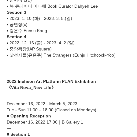
▪ 전시장 1(B)
▪ 북 큐레이터 이다혜 Book Curator Dahyeh Lee
Section 3
▪ 2023. 1. 10.(화) - 2023. 3. 5.(일)
▪ 공연장(c)
▪ 강은수 Eunsu Kang
Section 4
▪ 2022. 12. 16.(금) - 2023. 4. 2.(일)
▪ 중앙광장(IAP Square)
▪ 낯선자들(유은주) The Strangers (Eunju Hitchcock-Yoo)
2022 Incheon Art Platform PLAN Exhibition
《Vita Nova_New Life》
December 16, 2022 - March 5, 2023
Tue - Sun 11:00 – 18:00 (Closed on Mondays)
■ Opening Reception
December 16, 2022 17:00｜B Gallery 1
―
■ Section 1