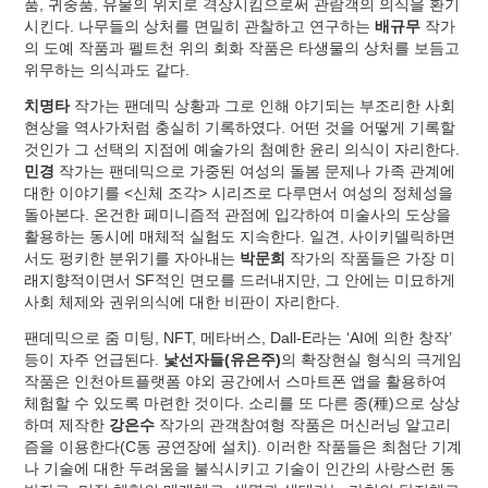
품, 귀중품, 유물의 위치로 격상시킴으로써 관람객의 의식을 환기
시킨다. 나무들의 상처를 면밀히 관찰하고 연구하는
배규무
작가
의 도예 작품과 펠트천 위의 회화 작품은 타생물의 상처를 보듬고
위무하는 의식과도 같다.
치명타
작가는 팬데믹 상황과 그로 인해 야기되는 부조리한 사회
현상을 역사가처럼 충실히 기록하였다. 어떤 것을 어떻게 기록할
것인가 그 선택의 지점에 예술가의 첨예한 윤리 의식이 자리한다.
민경
작가는 팬데믹으로 가중된 여성의 돌봄 문제나 가족 관계에
대한 이야기를 <신체 조각> 시리즈로 다루면서 여성의 정체성을
돌아본다. 온건한 페미니즘적 관점에 입각하여 미술사의 도상을
활용하는 동시에 매체적 실험도 지속한다. 일견, 사이키델릭하면
서도 펑키한 분위기를 자아내는
박문희
작가의 작품들은 가장 미
래지향적이면서 SF적인 면모를 드러내지만, 그 안에는 미묘하게
사회 체제와 권위의식에 대한 비판이 자리한다.
팬데믹으로 줌 미팅, NFT, 메타버스, Dall-E라는 ‘AI에 의한 창작’
등이 자주 언급된다.
낯선자들(유은주)
의 확장현실 형식의 극게임
작품은 인천아트플랫폼 야외 공간에서 스마트폰 앱을 활용하여
체험할 수 있도록 마련한 것이다. 소리를 또 다른 종(種)으로 상상
하며 제작한
강은수
작가의 관객참여형 작품은 머신러닝 알고리
즘을 이용한다(C동 공연장에 설치). 이러한 작품들은 최첨단 기계
나 기술에 대한 두려움을 불식시키고 기술이 인간의 사랑스런 동