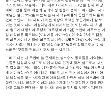
를 개선하고 수정해나가는 양식으로써 변환하는 것이다. 작가는
스스로 뷰티 유튜버가 되어 매주 1가지씩 메이크업을 한다. 해당
메이크업을 통해 여성의 권리와 성 평등에 관해 이야기한다. 나의
채널은 얼핏 보았을 때는 다른 뷰티 유튜버들의 콘텐츠와 다를 바
없어 보인다. 그러나 내가 하는 화장의 목적은 누군가에게 잘 보
이는 것이 아니다. 여성차별에 이바지하는 것 또한 아니다. 차별
과 혐오에 대항하여 투쟁하고(투쟁 메이크업) 조연에 머무르는 여
성 캐릭터를 폭로하며(도라에몽 메이크업), 21호와 23호로 점철
된 파운데이션 시장에 의문을 제기한다.(25호 단상) <메이크업 대
쉬>는 사회가 말하는 가장 ‘여성스러운’ 행동인 화장으로써 ‘여성
스러운’ 것들을 전복시키고자 하는 시도다.
그리고 나는 내 주변에 늘 존재하는 성소수자 동료들을 기억한다.
그들은 남성과 여성으로 나뉜 세상의 편견에 맞서 삶으로써 자신
을 증명하고 있다. 작업 기간 동안 퀴어 페스티벌이 열리면 <무지
개 메이크업>으로 연대하고, 헤테로 시스 젠더 여성이지만 내 안
의 남성성을 찾는 <드랙킹 메이크업>을 하면서 성별 이분법에 대
항한다. 나의 화장은 여성과 성소수자에 대한 고정된 시각을 환기
하고 그들과 연대하는 또 하나의 방식을 제시할 것이다. /치명타