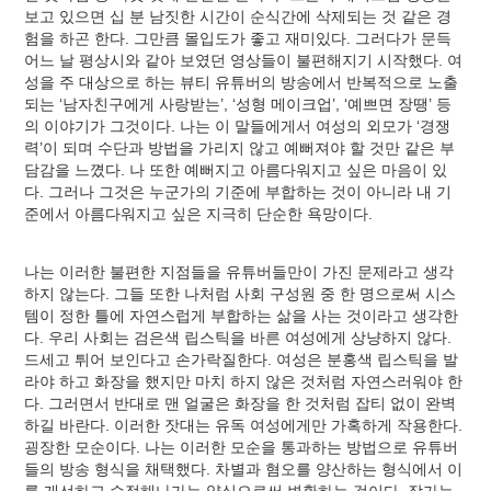
보고 있으면 십 분 남짓한 시간이 순식간에 삭제되는 것 같은 경
험을 하곤 한다. 그만큼 몰입도가 좋고 재미있다. 그러다가 문득
어느 날 평상시와 같아 보였던 영상들이 불편해지기 시작했다. 여
성을 주 대상으로 하는 뷰티 유튜버의 방송에서 반복적으로 노출
되는 ‘남자친구에게 사랑받는’, ‘성형 메이크업’, ‘예쁘면 장땡’ 등
의 이야기가 그것이다. 나는 이 말들에게서 여성의 외모가 ‘경쟁
력’이 되며 수단과 방법을 가리지 않고 예뻐져야 할 것만 같은 부
담감을 느꼈다. 나 또한 예뻐지고 아름다워지고 싶은 마음이 있
다. 그러나 그것은 누군가의 기준에 부합하는 것이 아니라 내 기
준에서 아름다워지고 싶은 지극히 단순한 욕망이다.
나는 이러한 불편한 지점들을 유튜버들만이 가진 문제라고 생각
하지 않는다. 그들 또한 나처럼 사회 구성원 중 한 명으로써 시스
템이 정한 틀에 자연스럽게 부합하는 삶을 사는 것이라고 생각한
다. 우리 사회는 검은색 립스틱을 바른 여성에게 상냥하지 않다.
드세고 튀어 보인다고 손가락질한다. 여성은 분홍색 립스틱을 발
라야 하고 화장을 했지만 마치 하지 않은 것처럼 자연스러워야 한
다. 그러면서 반대로 맨 얼굴은 화장을 한 것처럼 잡티 없이 완벽
하길 바란다. 이러한 잣대는 유독 여성에게만 가혹하게 작용한다.
굉장한 모순이다. 나는 이러한 모순을 통과하는 방법으로 유튜버
들의 방송 형식을 채택했다. 차별과 혐오를 양산하는 형식에서 이