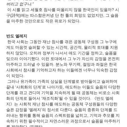
버리고 없구나.”
이 시를 읽고 세월호 참사를 떠올리지 않을 한국인이 있을까? 시
구(詩句)에는 따스함은커녕 단 한 톨의 희망도 없었지만, 그 슬픔
을 마주한 것만으로도 작은 위로가 되었다.
반도 엘레지
한국 사회는 그동안 재난 참사를 겪은 공동체 구성원 그 누구에
게도 마음껏 슬퍼할 수 있는 시간적, 공간적, 물리적 토대를 지원
하지 않았다. 오히려 정부가 나서서 애도 기간을 정하고, 슬픔을
잊으라 이야기했다. 이런 토대에서 그 누가 자신의 감정을 온전히
마주하고 드러낼 수 있을까. 분노와 무기력, 절망과 좌절은 한국
사회에서 참사를 기억하고자 하는 이들에겐 너무나 익숙한 감정
이 되었다.
그러나 유가족이 가족의 상실을 단계별로 받아들이고 슬퍼하며
끝내 ‘사회화의 단계’로 나아가듯, 애도하는 이들도 슬픔의 다양한
단계를 겪고 견디며 기억을 지속하게 될 때 공동체는 비로소 사회
화의 단계로 들어서 ‘재조직화’될 수 있을 것이다. 《반도 엘레
지》는 사회적 재난 참사를 애도하는 공동체 구성원들의 다양한
슬픈 감정을 ‘엘레지’의 정서로 다룬다. 슬픔의 종류와 단계를 드
러내는 행위를 통해 슬픔의 스펙트럼을 넓히고, 기억과 추모를 지
속하기 위한 필수적이고 자연스러운 과정으로서 슬픔을 마주하기
를 제안한다. /치명타