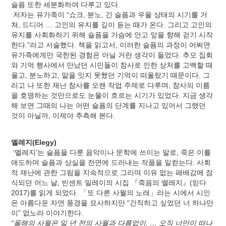
슬픔 또한 세분화하여 다루고 있다.
저자는 유가족이 “쇼크, 분노, 긴 슬픔과 우울 상태의 시기를 거
쳐, 드디어 … 고인의 유지를 깊이 듣는 때가 온다. 그리고 고인의
유지를 사회화하기 위해 슬픔을 가슴에 안고 앞을 향해 걷기 시작
한다.”라고 서술했다. 책을 읽고서, 이러한 슬픔의 과정이 어쩌면
유가족에게만 국한된 경험은 아닐 거란 생각이 들었다. 추모 집회
와 기억 행사에서 만났던 시민들이 참사로 인한 상처를 고백할 때
울고, 분노하고, 말을 잇지 못했던 기억이 떠올랐기 때문이다. 그
리고 나 또한 재난 참사를 오랜 작업 주제로 다루며, 참사의 이름
을 호명하는 것만으로도 눈물이 흐르는 시기가 있었다. 지금 생각
해 보면 그때의 나는 어떤 슬픔의 단계를 지나고 있어서 그랬던
것이 아닐까, 이제야 추측해 본다.
엘레지(Elegy)
‘엘레지’는 슬픔을 다룬 음악이나 문학에 쓰이는 말로, 죽은 이를
애도하며 슬픔과 상실을 전면에 드러내는 작품을 일컫는다. 사회
적 재난에 관한 그림을 지속적으로 그리며 이유 없는 패배감에 잠
식되던 어느 날, 빈센트 밀레이의 시집 『죽음의 엘레지』(읻다
2017)를 읽게 되었다. 「또 다른 사월의 노래」라는 시에서 시인
은 아름다운 자연 풍경을 묘사하지만 “간직하고 싶었던 너 하나만
이” 없노라 이야기한다.
“올해의 사월은 일 년 전의 사월과 다름없이, … 오직 너만이 떠나